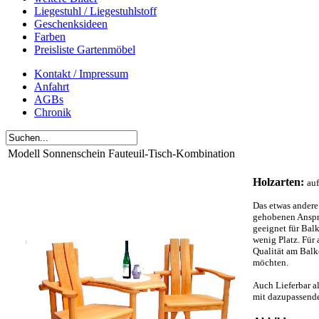
Liegestuhl / Liegestuhlstoff
Geschenksideen
Farben
Preisliste Gartenmöbel
Kontakt / Impressum
Anfahrt
AGBs
Chronik
Modell Sonnenschein Fauteuil-Tisch-Kombination
Holzarten:
auf
Das etwas andere
gehobenen Anspr
geeignet für Bal
wenig Platz. Für 
Qualität am Balk
möchten.
Auch Lieferbar al
mit dazupassende