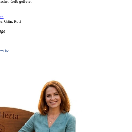
sche: Gelb geflutet
en
u, Grün, Rot)
age