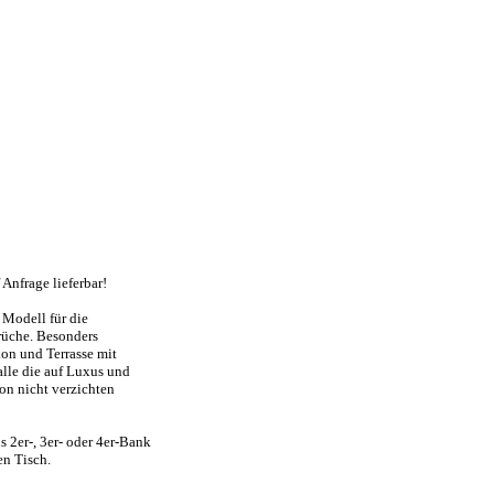
 Anfrage lieferbar!
 Modell für die
üche. Besonders
kon und Terrasse mit
alle die auf Luxus und
on nicht verzichten
s 2er-, 3er- oder 4er-Bank
n Tisch.