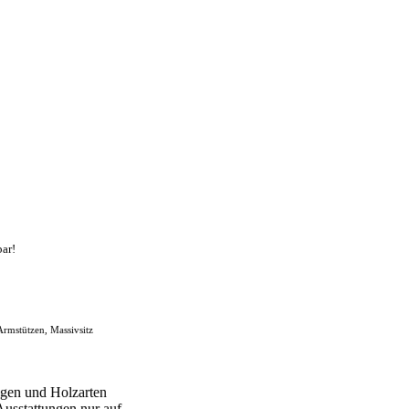
bar!
 Armstützen, Massivsitz
gen und Holzarten
Ausstattungen nur auf