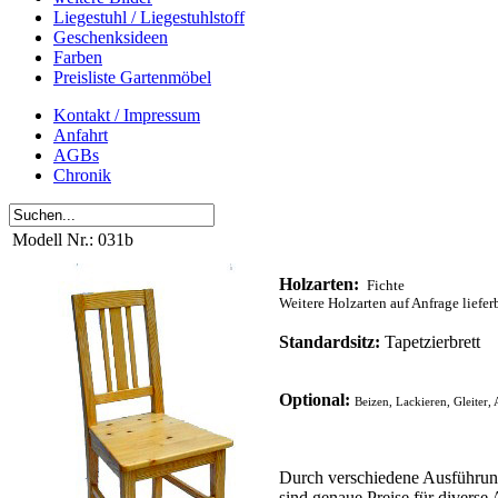
Liegestuhl / Liegestuhlstoff
Geschenksideen
Farben
Preisliste Gartenmöbel
Kontakt / Impressum
Anfahrt
AGBs
Chronik
Modell Nr.: 031b
Holzarten:
Fichte
Weitere Holzarten auf Anfrage liefer
Standardsitz:
Tapetzierbrett
Optional:
Beizen
, Lackier
en
,
Gleiter,
Durch verschiedene Ausführun
sind genaue Preise für diverse 