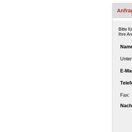
Anfra
Bitte f
Ihre An
Name
Unte
E-Mai
Telef
Fax:
Nachr