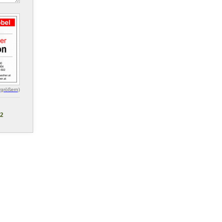
rgrößern)
02