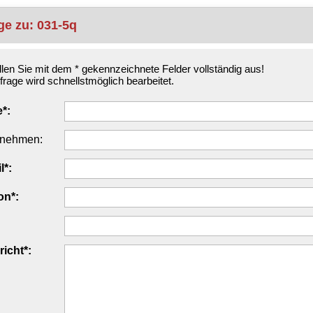
ge zu: 031-5q
üllen Sie mit dem * gekennzeichnete Felder vollständig aus!
frage wird schnellstmöglich bearbeitet.
*:
rnehmen:
l*:
on*:
icht*: